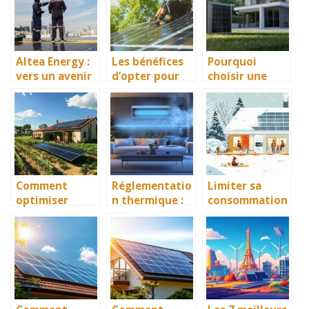
procéder ?
l’installation
d’une pompe a
chaleur
Altea Energy :
Les bénéfices
Pourquoi
vers un avenir
d’opter pour
choisir une
énergétique
un installateur
pompe à
durable
photovoltaïqu
chaleur à Lyon
e rge
pour une
solution
écologique et
économique
Comment
Réglementatio
Limiter sa
optimiser
n thermique :
consommation
votre
La VMC, l’allié
énergétique en
installation de
légal pour
hiver
panneaux
diminuer vos
solaires à
dépenses de
Bordeaux pour
chauffage
maximiser les
avantages