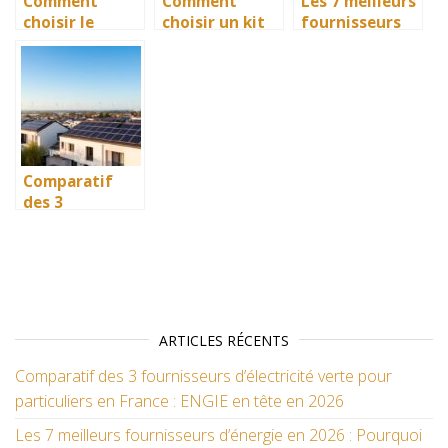
Comment
Comment
Les 7 meilleurs
financiers et
choisir le
choisir un kit
fournisseurs
environnement
meilleur
solaire pas
d’énergie en
aux
matériel
cher pour
2026 : Pourquoi
solaire pour
votre maison
Engie reste le
votre
et réduire vos
leader ?
installation à
factures
domicile :
d’énergie
critères de
Comparatif
qualité et
des 3
certifications
fournisseurs
d’électricité
verte pour
particuliers en
France : ENGIE
en tête en 2026
ARTICLES RÉCENTS
Comparatif des 3 fournisseurs d’électricité verte pour
particuliers en France : ENGIE en tête en 2026
Les 7 meilleurs fournisseurs d’énergie en 2026 : Pourquoi