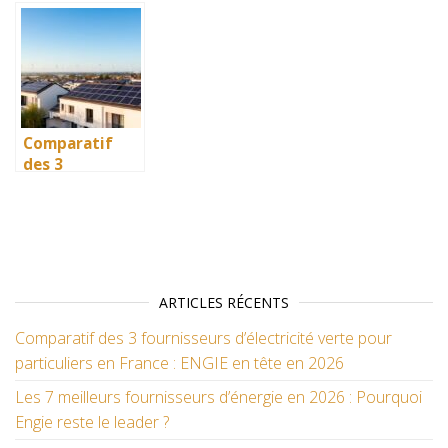
meilleur
solaire pas
d’énergie en
matériel
cher pour
2026 : Pourquoi
solaire pour
votre maison
Engie reste le
votre
et réduire vos
leader ?
installation à
factures
domicile :
d’énergie
critères de
Comparatif
qualité et
des 3
certifications
fournisseurs
d’électricité
verte pour
particuliers en
France : ENGIE
en tête en 2026
ARTICLES RÉCENTS
Comparatif des 3 fournisseurs d’électricité verte pour
particuliers en France : ENGIE en tête en 2026
Les 7 meilleurs fournisseurs d’énergie en 2026 : Pourquoi
Engie reste le leader ?