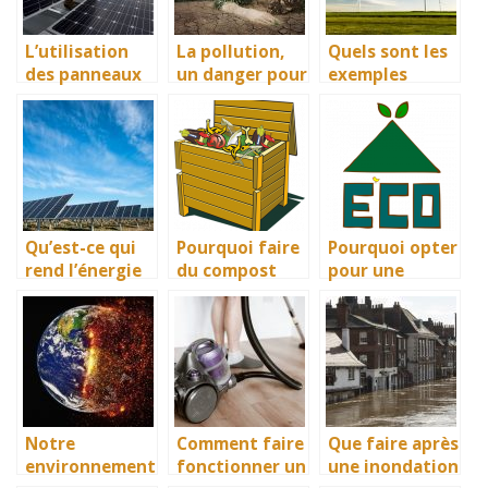
L’utilisation
La pollution,
Quels sont les
des panneaux
un danger pour
exemples
solaires, pour
l’environnemen
spécifiques
une solution
t
d’énergie verte
écologique.
?
Qu’est-ce qui
Pourquoi faire
Pourquoi opter
rend l’énergie
du compost
pour une
solaire verte ?
est un geste
maison
écologique?
écologique?
Notre
Comment faire
Que faire après
environnement
fonctionner un
une inondation