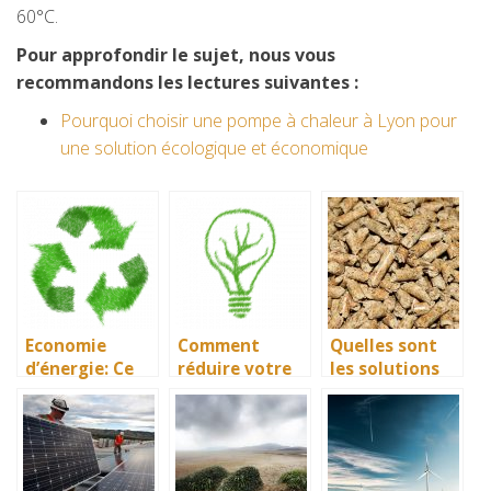
60°C.
Pour approfondir le sujet, nous vous
recommandons les lectures suivantes :
Pourquoi choisir une pompe à chaleur à Lyon pour
une solution écologique et économique
Economie
Comment
Quelles sont
d’énergie: Ce
réduire votre
les solutions
qui fait
consommation
de chauffage
consommer
en électricité à
pour votre
trop d’énergie
la maison?
habitat ?
à la maison!