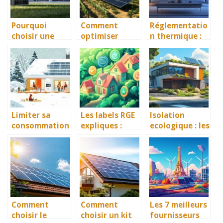
chaleur
Pourquoi
Comment
Réglementatio
choisir une
optimiser
n thermique :
pompe à
votre
La VMC, l’allié
chaleur à Lyon
installation de
légal pour
pour une
panneaux
diminuer vos
solution
solaires à
dépenses de
écologique et
Bordeaux pour
chauffage
économique
maximiser les
avantages
Limiter sa
Les labels RGE
Isolation
financiers et
consommation
expliques :
ecologique : les
environnement
énergétique en
Votre guide
meilleures
aux
hiver
pour choisir le
techniques
bon artisan
pour ameliorer
certifie
votre habitat
existant
Comment
Comment
Les 7 meilleurs
choisir le
choisir un kit
fournisseurs