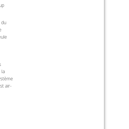
oup
é du
e
eule
s
 la
système
t air-