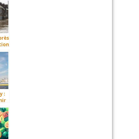
erte
près
tion
y :
nir
e