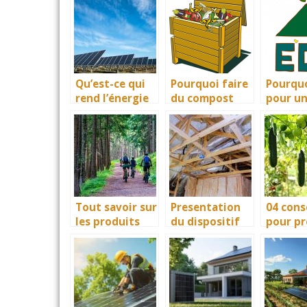
consommer
en électricité à
sanitai
trop d’énergie
la maison?
a une 
à la maison!
chaleur
Qu’est-ce qui
Pourquoi faire
Pourquo
rend l’énergie
du compost
pour u
solaire verte ?
est un geste
maison
écologique?
écologi
Tout savoir sur
Presentation
04 cons
les produits
du dispositif
pour pr
écologiques
certificat
la biod
d’economies
dans vo
d’energie CEE
potage