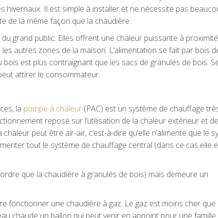
hivernaux. Il est simple à installer et ne nécessite pas beauc
ente de la même façon que la chaudière.
du grand public. Elles offrent une chaleur puissante à proximit
les autres zones de la maison. L’alimentation se fait par bois d
bois est plus contraignant que les sacs de granulés de bois. S
 peut attirer le consommateur.
ces, la
pompe à chaleur
(PAC) est un système de chauffage trè
onnement repose sur l’utilisation de la chaleur extérieur et de
haleur peut être air-air, c’est-à-dire qu’elle n’alimente que le 
limenter tout le système de chauffage central (dans ce cas elle es
e ordre que la chaudière à granulés de bois) mais demeure un
re fonctionner une chaudière à gaz. Le gaz est moins cher que
n eau chaude un ballon qui peut venir en appoint pour une famille