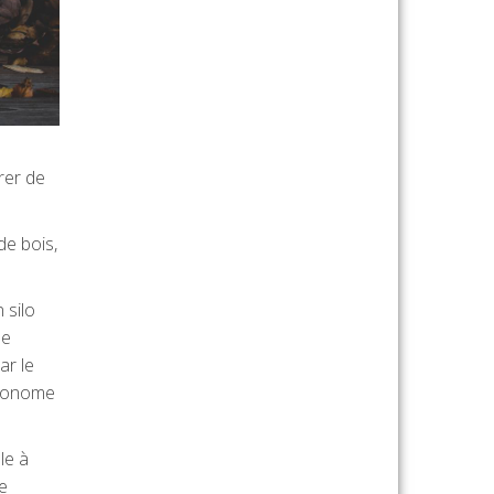
.
rer de
de bois,
 silo
de
ar le
 économe
le à
e