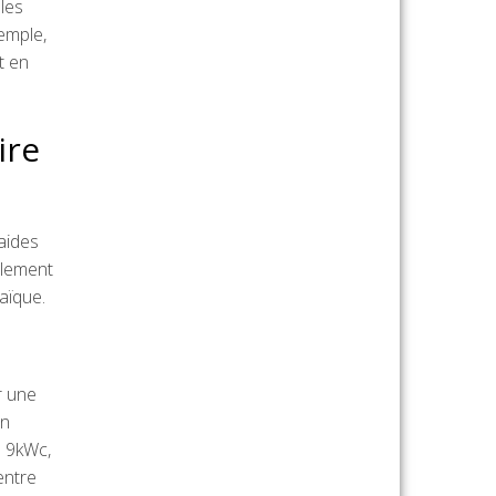
les
emple,
t en
ire
aides
llement
aïque.
r une
un
à 9kWc,
entre