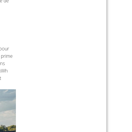
ie de
 pour
e prime
ans
 kWh
t