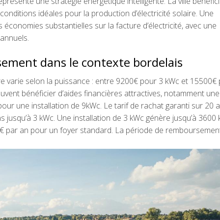
présente une stratégie énergétique intelligente. La ville bénéfic
onditions idéales pour la production d’électricité solaire. Une
 économies substantielles sur la facture d’électricité, avec une
annuels.
ssement dans le contexte bordelais
laire varie selon la puissance : entre 9200€ pour 3 kWc et 15500€
euvent bénéficier d’aides financières attractives, notamment un
r une installation de 9kWc. Le tarif de rachat garanti sur 20 
ons jusqu’à 3 kWc. Une installation de 3 kWc génère jusqu’à 3600
€ par an pour un foyer standard. La période de remboursemen