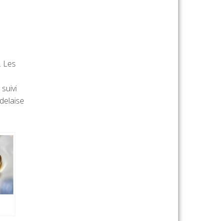
. Les
suivi
delaise